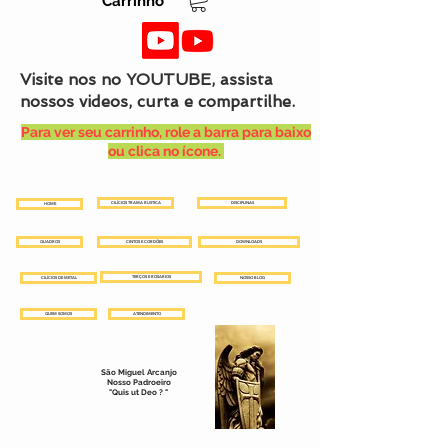
Carrinho
Visite nos no YOUTUBE, assista
nossos videos, curta e compartilhe.
Para ver seu carrinho, role a barra para baixo
ou clica no ícone.
CILÍCIOS TRAMA RUSTICA
DISCIPLINAS
HOME
QUADROS
CINTOS E CORDÕES
DOWNLOADS
TERÇOS E ROSARIOS
CILÍCIOS DE METAL
NOSSO BLOG
QUEM SOMOS
ATENDIMENTO
São Miguel Arcanjo
Nosso Padroeiro
"Quis ut Deo ? "