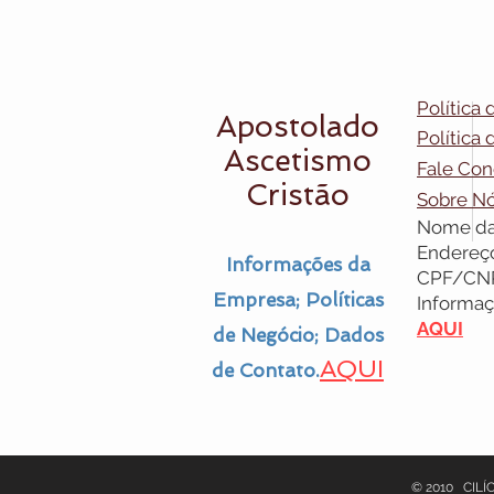
Política 
Apostolado
Política
Ascetismo
Fale Co
Cristão
Sobre Nó
Nome da
Endereç
Informações da
CPF/CN
Empresa; Políticas
Informaç
AQUI
de Negócio; Dados
AQUI
de Contato.
© 2010 CILÍC