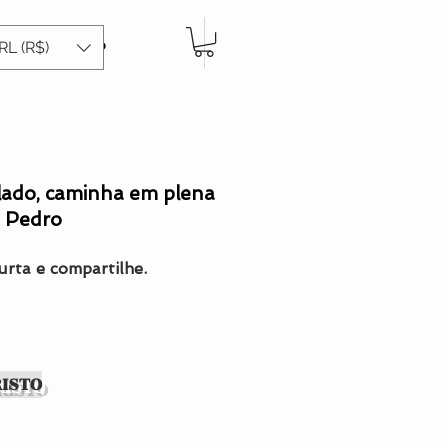
Carrinho
RL (R$)
lado, caminha em plena
e Pedro
urta e compartilhe.
RISTO