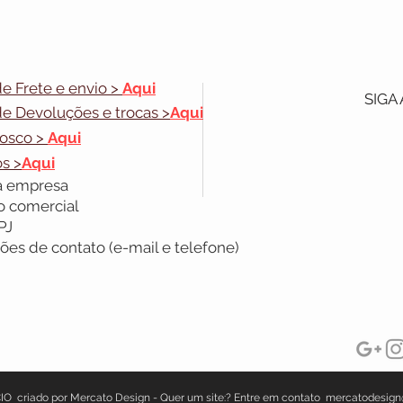
de Frete e envio >
Aqui
SIGA
 de Devoluções e trocas >
Aqui
nosco >
Aqui
s >
Aqui
 empresa
o comercial
PJ
ões de contato (e-mail e telefone)
IO criado por Mercato Design - Quer um site:? Entre em contato
mercatodesign