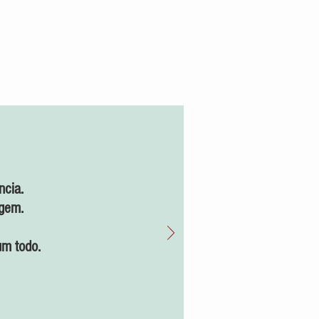
ência.
agem.
um todo.