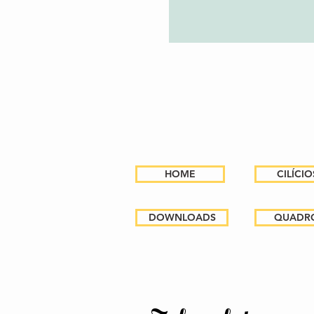
HOME
CILÍCI
DOWNLOADS
QUADR