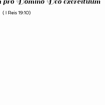
um pro Domino Deo exercituum
( I Reis 19:10)