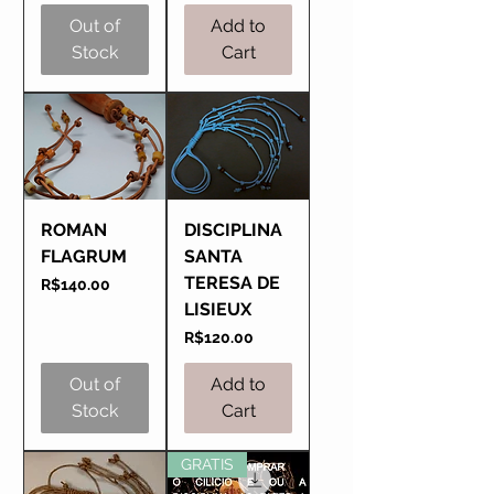
Out of
Add to
Stock
Cart
ROMAN
DISCIPLINA
FLAGRUM
SANTA
TERESA DE
Price
R$140.00
LISIEUX
Price
R$120.00
Out of
Add to
Stock
Cart
GRATIS