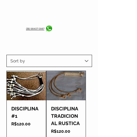
(38) 98407 0987
DISCIPLINA
DISCIPLINA
#1
TRADICION
AL RUSTICA
Price
R$120.00
Price
R$120.00