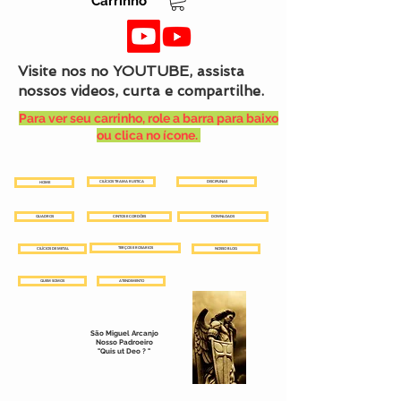
Carrinho
Visite nos no YOUTUBE, assista
nossos videos, curta e compartilhe.
Para ver seu carrinho, role a barra para baixo
ou clica no ícone.
CILÍCIOS TRAMA RUSTICA
DISCIPLINAS
HOME
QUADROS
CINTOS E CORDÕES
DOWNLOADS
TERÇOS E ROSARIOS
CILÍCIOS DE METAL
NOSSO BLOG
QUEM SOMOS
ATENDIMENTO
São Miguel Arcanjo
Nosso Padroeiro
"Quis ut Deo ? "