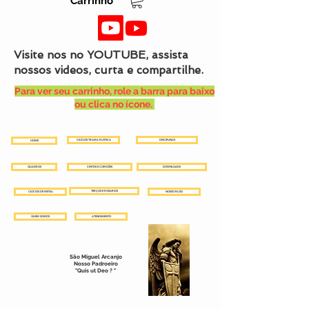
Carrinho
Visite nos no YOUTUBE, assista
nossos videos, curta e compartilhe.
Para ver seu carrinho, role a barra para baixo
ou clica no ícone.
CILÍCIOS TRAMA RUSTICA
DISCIPLINAS
HOME
QUADROS
CINTOS E CORDÕES
DOWNLOADS
TERÇOS E ROSARIOS
CILÍCIOS DE METAL
NOSSO BLOG
QUEM SOMOS
ATENDIMENTO
São Miguel Arcanjo
Nosso Padroeiro
"Quis ut Deo ? "