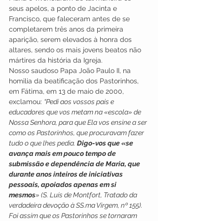
seus apelos, a ponto de Jacinta e 
Francisco, que faleceram antes de se 
completarem três anos da primeira 
aparição, serem elevados à honra dos 
altares, sendo os mais jovens beatos não 
mártires da história da Igreja.
Nosso saudoso Papa João Paulo II, na 
homilia da beatificação dos Pastorinhos, 
em Fátima, em 13 de maio de 2000, 
exclamou: 
“Pedi aos vossos pais e 
educadores que vos metam na «escola» de 
Nossa Senhora, para que Ela vos ensine a ser 
como os Pastorinhos, que procuravam fazer 
tudo o que lhes pedia. 
Digo-vos que «se 
avança mais em pouco tempo de 
submissão e dependência de Maria, que 
durante anos inteiros de iniciativas 
pessoais, apoiados apenas em si 
mesmos
» (S. Luís de Montfort, Tratado da 
verdadeira devoção à SS.ma Virgem, nº 155). 
Foi assim que os Pastorinhos se tornaram 