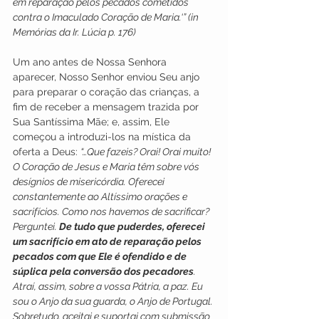
em reparação pelos pecados cometidos 
contra o Imaculado Coração de Maria.‘” (in 
Memórias da Ir. Lúcia p. 176)
Um ano antes de Nossa Senhora 
aparecer, Nosso Senhor enviou Seu anjo 
para preparar o coração das crianças, a 
fim de receber a mensagem trazida por
Sua Santíssima Mãe; e, assim, Ele 
começou a introduzi-los na mística da 
oferta a Deus: 
“…Que fazeis? Orai! Orai muito! 
O Coração de Jesus e Maria têm sobre vós 
desígnios de misericórdia. Oferecei 
constantemente ao Altíssimo orações e 
sacrifícios. Como nos havemos de sacrificar? 
Perguntei. 
De tudo que puderdes, oferecei 
um sacrifício em ato de reparação pelos 
pecados com que Ele é ofendido e de 
súplica pela conversão dos pecadores
.
Atraí, assim, sobre a vossa Pátria, a paz. Eu 
sou o Anjo da sua guarda, o Anjo de Portugal. 
Sobretudo, aceitai e suportai com submissão 