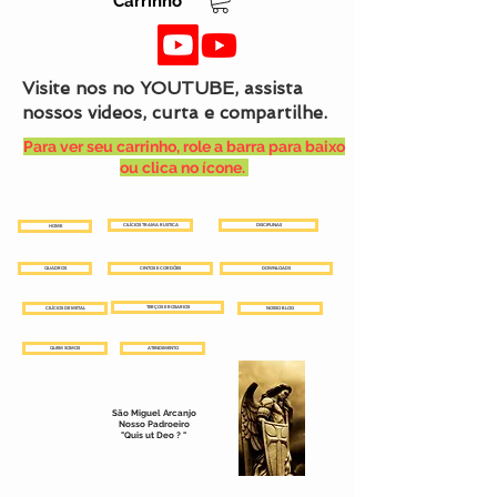
Carrinho
Visite nos no YOUTUBE, assista
nossos videos, curta e compartilhe.
Para ver seu carrinho, role a barra para baixo
ou clica no ícone.
CILÍCIOS TRAMA RUSTICA
DISCIPLINAS
HOME
QUADROS
CINTOS E CORDÕES
DOWNLOADS
TERÇOS E ROSARIOS
CILÍCIOS DE METAL
NOSSO BLOG
QUEM SOMOS
ATENDIMENTO
São Miguel Arcanjo
Nosso Padroeiro
"Quis ut Deo ? "