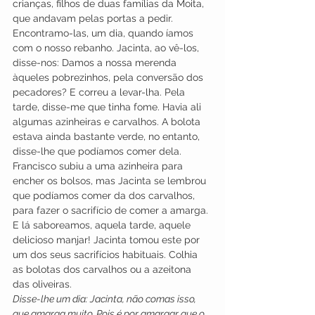
crianças, filhos de duas famílias da Moita, 
que andavam pelas portas a pedir. 
Encontramo-las, um dia, quando íamos 
com o nosso rebanho. Jacinta, ao vê-los, 
disse-nos: Damos a nossa merenda 
àqueles pobrezinhos, pela conversão dos 
pecadores? E correu a levar-lha. Pela 
tarde, disse-me que tinha fome. Havia ali 
algumas azinheiras e carvalhos. A bolota 
estava ainda bastante verde, no entanto, 
disse-lhe que podíamos comer dela. 
Francisco subiu a uma azinheira para 
encher os bolsos, mas Jacinta se lembrou 
que podíamos comer da dos carvalhos, 
para fazer o sacrifício de comer a amarga. 
E lá saboreamos, aquela tarde, aquele 
delicioso manjar! Jacinta tomou este por 
um dos seus sacrifícios habituais. Colhia 
as bolotas dos carvalhos ou a azeitona 
das oliveiras.
Disse-lhe um dia: Jacinta, não comas isso, 
que amarga muito. Pois é por amargar que o 