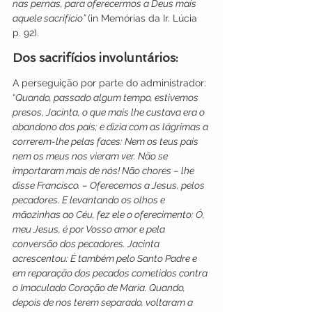
nas pernas, para oferecermos a Deus mais 
aquele sacrifício” 
(in Memórias da Ir. Lúcia 
p. 92).
Dos sacrifícios involuntários:
A perseguição por parte do administrador:
“
Quando, passado algum tempo, estivemos 
presos, Jacinta, o que mais lhe custava era o 
abandono dos pais; e dizia com as lágrimas a 
correrem-lhe pelas faces: Nem os teus pais 
nem os meus nos vieram ver. Não se 
importaram mais de nós! Não chores – lhe 
disse Francisco. – Oferecemos a Jesus, pelos 
pecadores. E levantando os olhos e 
mãozinhas ao Céu, fez ele o oferecimento: Ó, 
meu Jesus, é por Vosso amor e pela 
conversão dos pecadores. Jacinta 
acrescentou: É também pelo Santo Padre e 
em reparação dos pecados cometidos contra 
o Imaculado Coração de Maria. Quando, 
depois de nos terem separado, voltaram a 