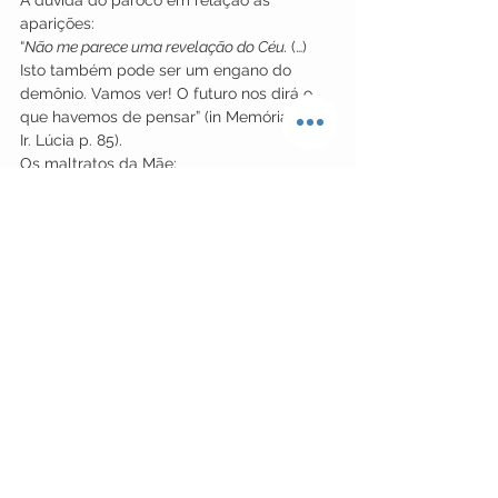
aparições:
“
Não me parece uma revelação do Céu. 
(…) 
Isto também pode ser um engano do 
demônio. Vamos ver! O futuro nos dirá o 
que havemos de pensar” (in Memórias da 
Ir. Lúcia p. 85).
Os maltratos da Mãe:
“
Minha mãe, para obrigar-me a 
dizer a 
verdade, como ela dizia, chegou, não 
poucas vezes, a fazer-me sentir o peso de 
algum pau, destinado ao lume, que 
encontrasse no canto da lenha ou do cabo 
da vassoura. Mas, como ao mesmo tempo 
era mãe, procurava depois levantar-me as 
forças decaídas e afligia-se ao ver-me 
definhar, com uma cara amarela, temendo 
que fosse adoecer.” (In Memórias da Ir. 
Lúcia p. 90)
A penitência na Mensagem de Fátima é 
proposta na forma de sacrifícios 
oferecidos em ato de reparação e em 