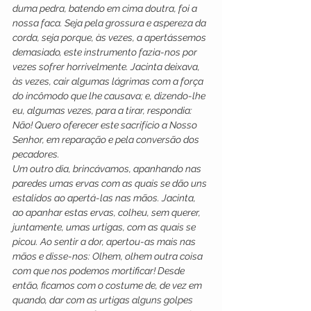
duma pedra, batendo em cima doutra, foi a 
nossa faca. Seja pela grossura e aspereza da 
corda, seja porque, às vezes, a apertássemos 
demasiado, este instrumento fazia-nos por 
vezes sofrer horrivelmente. Jacinta deixava, 
às vezes, cair algumas lágrimas com a força 
do incômodo que lhe causava; e, dizendo-lhe 
eu, algumas vezes, para a tirar, respondia: 
Não! Quero oferecer este sacrifício a Nosso 
Senhor, em reparação e pela conversão dos 
pecadores.
Um outro dia, brincávamos, apanhando nas 
paredes umas ervas com as quais se dão uns 
estalidos ao apertá-las nas mãos. Jacinta, 
ao apanhar estas ervas, colheu, sem querer, 
juntamente, umas urtigas, com as quais se 
picou. Ao sentir a dor, apertou-as mais nas 
mãos e disse-nos: Olhem, olhem outra coisa 
com que nos podemos mortificar! Desde 
então, ficamos com o costume de, de vez em 
quando, dar com as urtigas alguns golpes 