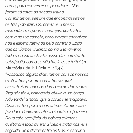
como, para converter os pecadores. Não 
foram só estes os nossos jejuns. 
Combinamos, sempre que encontrássemos 
os tais pobrezinhos, dar-lhes a nossa 
merenda; e as pobres crianças, contentes 
com a nossa esmola, procuravam encontrar-
nos e esperavam-nos pelo caminho. Logo 
que os víamos, Jacinta corria a levar-lhes 
todo o nosso sustento desse dia, com tanta 
satisfação, como se não lhe fizesse falta” 
(in 
Memórias da Ir. Lúcia p. 46,47).
“
Passados alguns dias, íamos com as nossas 
ovelhinhas por um caminho, no qual 
encontrei um bocado duma corda dum carro. 
Peguei nela e, brincando, atei-a a um braço. 
Não tardei a notar que a corda me magoava. 
Disse, então, para meus primos: Olhem, isso 
faz doer. Podíamos atá-la à cinta e oferecer a 
Deus este sacrifício. As pobres crianças 
aceitaram logo a minha ideia e tratamos, em 
seguida, de a dividir entre os três. A esquina 