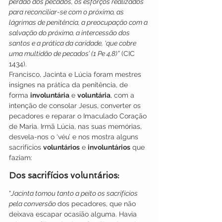
perdão dos pecados, os esforços realizados 
para reconciliar-se com o próximo, as 
lágrimas de penitência, a preocupação com a 
salvação do próximo, a intercessão dos 
santos e a prática da caridade, ‘que cobre 
uma multidão de pecados’ (1 Pe 4,8)”
 (CIC 
1434).
Francisco, Jacinta e Lúcia foram mestres 
insignes na prática da penitência, de 
forma 
involuntária
 e 
voluntária
, com a 
intenção de consolar Jesus, converter os 
pecadores e reparar o Imaculado Coração 
de Maria. Irmã Lúcia, nas suas memórias, 
desvela-nos o ‘véu’ e nos mostra alguns 
sacrifícios 
voluntários
 e 
involuntários
 que 
faziam:
Dos sacrifícios voluntários:
“
Jacinta tomou tanto a peito os sacrifícios 
pela conversão 
dos pecadores, que não 
deixava escapar ocasião alguma. Havia 