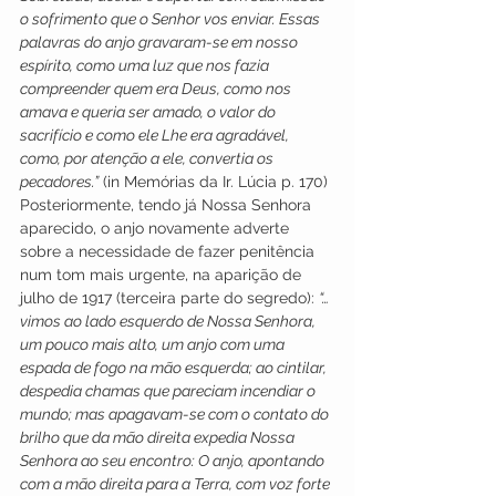
o sofrimento que o Senhor vos enviar. Essas 
palavras do anjo gravaram-se em nosso 
espírito, como uma luz que nos fazia 
compreender quem era Deus, como nos 
amava e queria ser amado, o valor do 
sacrifício e como ele Lhe era agradável, 
como, por atenção a ele, convertia os 
pecadores.”
 (in Memórias da Ir. Lúcia p. 170)
Posteriormente, tendo já Nossa Senhora 
aparecido, o anjo novamente adverte 
sobre a necessidade de fazer penitência 
num tom mais urgente, na aparição de 
julho de 1917 (terceira parte do segredo): 
“… 
vimos ao lado esquerdo de Nossa Senhora, 
um pouco mais alto, um anjo com uma 
espada de fogo na mão esquerda; ao cintilar, 
despedia chamas que pareciam incendiar o 
mundo; mas apagavam-se com o contato do 
brilho que da mão direita expedia Nossa 
Senhora ao seu encontro: O anjo, apontando 
com a mão direita para a Terra, com voz forte 