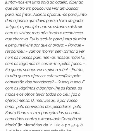
juntar-nos em uma sala da cadeia, dizendo 
que dentro em pouco nos vinham buscar 
para nos fritar, Jacinta afastou-se para junto 
duma janela que dava para a feira do gado. 
Julguei, a princípio, que se estaria a distrair 
com as vistas; mas não tardei a reconhecer 
que chorava. Fui buscá-la para junto de mim 
e perguntei-lhe por que chorava: – Porque – 
respondeu – vamos morrer sem tornar a ver 
nem os nossos pais, nem as nossas mães! E 
com as lágrimas as correr-lhe pelas faces: – 
Eu queria sequer, ver a minha mãe! – Então, 
tu não queres oferecer este sacrifício pela 
conversão dos pecadores? – Quero, quero. E 
com as lágrimas a banhar-lhe as faces, as 
mãos e os olhos levantados ao Céu, faz o 
oferecimento: Ó, meu Jesus, é por Vosso 
amor, pela conversão dos pecadores, pelo 
Santo Padre e em reparação dos pecados 
cometidos contra o Imaculado Coração de 
Maria” 
(in Memórias da Ir. Lúcia pp 51-52).
A dúvida do pároco em relação às 