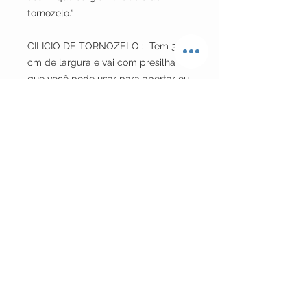
tornozelo.”
CILICIO DE TORNOZELO : Tem 3,5
cm de largura e vai com presilha
que você pode usar para apertar ou
afrouxar .
LINK DA COMUNIDADE CILICIO NO
FACEBOOK:
https://www.facebook.com/cilicios
/
whats: (38) 98407 0987
POR FAVOR OBSERVE
: O prazo que
pedimos para entrega é de 15 dias
UTEIS.