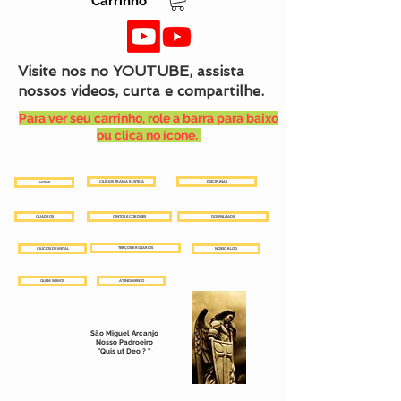
Carrinho
Visite nos no YOUTUBE, assista
nossos videos, curta e compartilhe.
Para ver seu carrinho, role a barra para baixo
ou clica no ícone.
CILÍCIOS TRAMA RUSTICA
DISCIPLINAS
HOME
QUADROS
CINTOS E CORDÕES
DOWNLOADS
TERÇOS E ROSARIOS
CILÍCIOS DE METAL
NOSSO BLOG
QUEM SOMOS
ATENDIMENTO
São Miguel Arcanjo
Nosso Padroeiro
"Quis ut Deo ? "