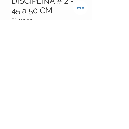
DISCIPLINA # 2 -
45 a 50 CM
Preço
R$ 120,00
Esgotado
Modelo com 5 fios mais
grossos.Tamanho 45 a 50 cm.
Modelo usado nos Carmelos atuais.
Apostolado Ascetismo Cristão