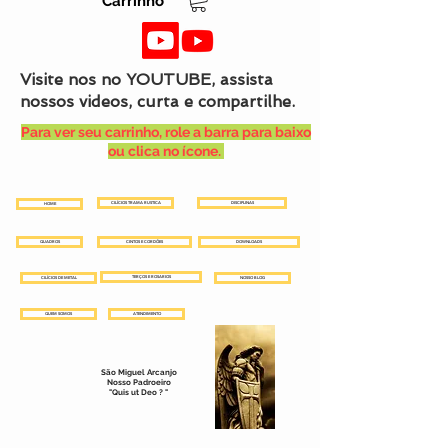
Carrinho
Visite nos no YOUTUBE, assista
nossos videos, curta e compartilhe.
Para ver seu carrinho, role a barra para baixo
ou clica no ícone.
CILÍCIOS TRAMA RUSTICA
DISCIPLINAS
HOME
QUADROS
CINTOS E CORDÕES
DOWNLOADS
TERÇOS E ROSARIOS
CILÍCIOS DE METAL
NOSSO BLOG
QUEM SOMOS
ATENDIMENTO
São Miguel Arcanjo
Nosso Padroeiro
"Quis ut Deo ? "