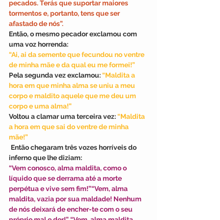
pecados. Terás que suportar maiores 
tormentos e, portanto, tens que ser 
afastado de nós”.
Então, o mesmo pecador exclamou com 
uma voz horrenda:
“Ai, ai da semente que fecundou no ventre 
de minha mãe e da qual eu me formei!”
Pela segunda vez exclamou: 
“Maldita a 
hora em que minha alma se uniu a meu 
corpo e maldito aquele que me deu um 
corpo e uma alma!” 
Voltou a clamar uma terceira vez:
 “Maldita 
a hora em que sai do ventre de minha 
mãe!”
Então chegaram três vozes horríveis do 
inferno que lhe diziam:
“Vem conosco, alma maldita, como o 
líquido que se derrama até a morte 
perpétua e vive sem fim!”“Vem, alma 
maldita, vazia por sua maldade! Nenhum 
de nós deixará de encher-te com o seu 
próprio mal e dor!” “Vem, alma maldita, 