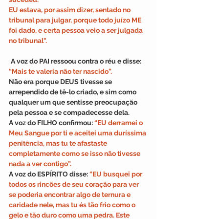
EU estava, por assim dizer, sentado no 
tribunal para julgar, porque todo juízo ME 
foi dado, e certa pessoa veio a ser julgada 
no tribunal".
A voz do PAI ressoou contra o réu e disse: 
“Mais te valeria não ter nascido”. 
Não era porque DEUS tivesse se 
arrependido de tê-lo criado, e sim como 
qualquer um que sentisse preocupação 
pela pessoa e se compadecesse dela. 
A voz do FILHO confirmou: 
“EU derramei o 
Meu Sangue por ti e aceitei uma duríssima 
penitência, mas tu te afastaste 
completamente como se isso não tivesse 
nada a ver contigo”.
A voz do ESPÍRITO disse: 
“EU busquei por 
todos os rincões de seu coração para ver 
se poderia encontrar algo de ternura e 
caridade nele, mas tu és tão frio como o 
gelo e tão duro como uma pedra. Este 