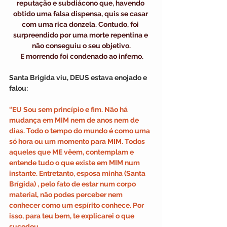
reputação e subdiácono que, havendo 
obtido uma falsa dispensa, quis se casar 
com uma rica donzela. Contudo, foi 
surpreendido por uma morte repentina e 
não conseguiu o seu objetivo.
 E morrendo foi condenado ao inferno.
Santa Brigida viu, DEUS estava enojado e 
falou: 
“EU Sou sem princípio e fim. Não há 
mudança em MIM nem de anos nem de 
dias. Todo o tempo do mundo é como uma 
só hora ou um momento para MIM. Todos 
aqueles que ME vêem, contemplam e 
entende tudo o que existe em MIM num 
instante. Entretanto, esposa minha (Santa 
Brígida) , pelo fato de estar num corpo 
material, não podes perceber nem 
conhecer como um espírito conhece. Por 
isso, para teu bem, te explicarei o que 
sucedeu. 