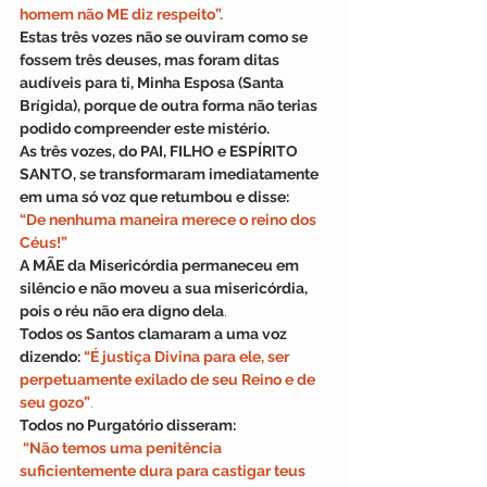
homem não ME diz respeito”. 
Estas três vozes não se ouviram como se 
fossem três deuses, mas foram ditas 
audíveis para ti, Minha Esposa (Santa 
Brígida), porque de outra forma não terias 
podido compreender este mistério.
As três vozes, do PAI, FILHO e ESPÍRITO 
SANTO, se transformaram imediatamente 
em uma só voz que retumbou e disse:
“De nenhuma maneira merece o reino dos 
Céus!”
A MÃE da Misericórdia permaneceu em 
silêncio e não moveu a sua misericórdia, 
pois o réu não era digno dela
.
Todos os Santos clamaram a uma voz 
dizendo: 
“É justiça Divina para ele, ser 
perpetuamente exilado de seu Reino e de 
seu gozo”
.
Todos no Purgatório disseram:
 “Não temos uma penitência 
suficientemente dura para castigar teus 