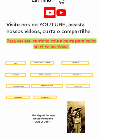
Carrinho
Visite nos no YOUTUBE, assista
nossos videos, curta e compartilhe.
Para ver seu carrinho, role a barra para baixo
ou clica no ícone.
CILÍCIOS TRAMA RUSTICA
DISCIPLINAS
HOME
QUADROS
CINTOS E CORDÕES
DOWNLOADS
TERÇOS E ROSARIOS
CILÍCIOS DE METAL
NOSSO BLOG
QUEM SOMOS
ATENDIMENTO
São Miguel Arcanjo
Nosso Padroeiro
"Quis ut Deo ? "