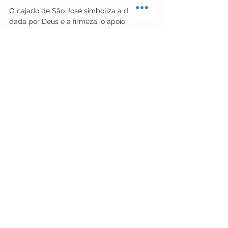
O cajado de São José simboliza a direção 
dada por Deus e a firmeza, o apoio 
durante o caminho. O cajado era usado 
pelos viajantes como apoio e segurança. 
Foi exatamente apoio e segurança que 
São José recebeu de Deus ao aceitar com 
humildade a missão de guardião do 
Menino Jesus e de Maria.
A trouxa marrom de São José
Marrom é a cor da terra, da simplicidade. 
A trouxa marrom que São José carrega 
amarrada no cajado simboliza a 
simplicidade desta família, que tem 
apenas uma trouxa como bagagem. Isso 
nos fala que a Sagrada família estava 
sempre pronta para 'partir' sem 
dificuldade, sem pesos nem amarras de 
bens materiais. Estavam prontos para 
obedecer ao senhor.
O jumento