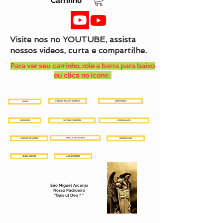
Carrinho
Visite nos no YOUTUBE, assista
nossos videos, curta e compartilhe.
Para ver seu carrinho, role a barra para baixo
ou clica no ícone.
CILÍCIOS TRAMA RUSTICA
DISCIPLINAS
HOME
QUADROS
CINTOS E CORDÕES
DOWNLOADS
TERÇOS E ROSARIOS
CILÍCIOS DE METAL
NOSSO BLOG
QUEM SOMOS
ATENDIMENTO
São Miguel Arcanjo
Nosso Padroeiro
"Quis ut Deo ? "