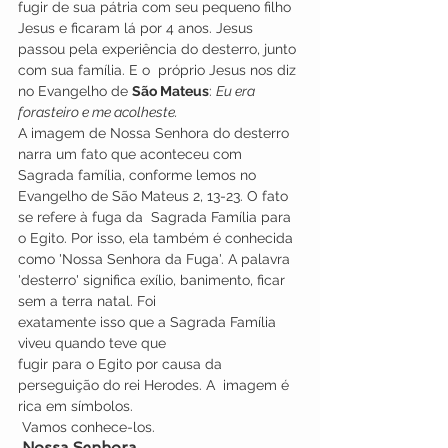
fugir de sua pátria com seu pequeno filho 
Jesus e ficaram lá por 4 anos. Jesus 
passou pela experiência do desterro, junto 
com sua família. E o  próprio Jesus nos diz 
no Evangelho de 
São Mateus
: 
Eu era 
forasteiro e me acolheste.
A imagem de Nossa Senhora do desterro 
narra um fato que aconteceu com 
Sagrada família, conforme lemos no 
Evangelho de São Mateus 2, 13-23. O fato 
se refere à fuga da  Sagrada Família para 
o Egito. Por isso, ela também é conhecida 
como 'Nossa Senhora da Fuga'. A palavra 
'desterro' significa exílio, banimento, ficar 
sem a terra natal. Foi 
exatamente isso que a Sagrada Família 
viveu quando teve que 
fugir para o Egito por causa da 
perseguição do rei Herodes. A  imagem é 
rica em símbolos.
 Vamos conhece-los.
 Nossa Senhora